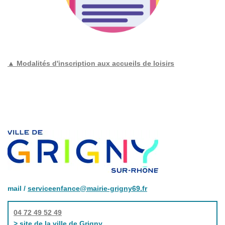
▲ Modalités d'inscription aux accueils de loisirs
mail /
serviceenfance@mairie-grigny69.fr
04 72 49 52 49
> site de la ville de Grigny