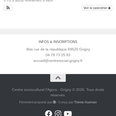
Il n’y a aucun évènement à venir.
Voir le calendrier
INFOS & INSCRIPTIONS
4bis rue de la république 69520 Grigny
04 78 73 25 83
accueil@centresocial-grigny.fr
Centre socioculturel l'Agora - Grigny © 2026. Tous droits
réservés.
Fièrement propulsé par
- Conçu par
Thème Hueman