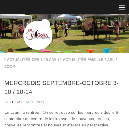
Skip to content
* ACTUALITÉS DES 3-10 ANS
/
* ACTUALITÉS FAMILLE
/
ASL
/
ZOOM
MERCREDIS SEPTEMBRE-OCTOBRE 3-
10 / 10-14
PAR
COM
·
1 AOÛT 2023
En avant la rentrée ! On se retrouve sur les mercredis dès le 6
septembre au centre de loisirs avec de nouveaux, projets,
nouvelles rencontres et nouveaux ateliers en perspective,