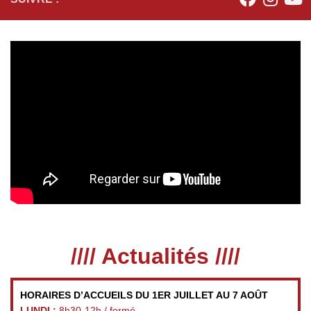
//// Actualités ////
HORAIRES D’ACCUEILS DU 1ER JUILLET AU 7 AOÛT
LUNDI :
8h30-12h / fermé