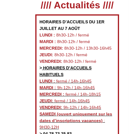
//// Actualités ////
HORAIRES D’ACCUEILS DU 1ER
JUILLET AU 7 AOÛT
LUNDI :
8h30-12h / fermé
MARDI :
8h30-12h / fermé
MERCREDI:
8h30-12h / 13h30-16h45
JEUDI:
8h30-12h / fermé
VENDREDI:
8h30-12h / fermé
>
HORAIRES D’ACCUEILS
HABITUELS
LUNDI :
fermé / 14h-16h45
MARDI :
9h-12h / 14h-16h45
MERCREDI :
fermé / 14h-18h15
JEUDI:
fermé / 14h-16h45
VENDREDI:
9h-12h / 14h-16h45
SAMEDI
(ouvert uniquement sur les
dates d’inscriptions vacances)
:
9H30-12H
>
04 78 73 25 83