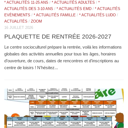
* 
6
* ACTUALITÉS 11-25 ANS
/
* ACTUALITÉS ADULTES
/
*
AC
ACTUALITÉS DES 3-10 ANS
/
* ACTUALITÉS EMD
/
* ACTUALITÉS
A
EVÈNEMENTS
/
* ACTUALITÉS FAMILLE
/
* ACTUALITÉS LUDO
/
8 
ACTUALITÉS
/
ZOOM
16 JUILLET 2026
H
es
PLAQUETTE DE RENTRÉE 2026-2027
s,
A
Le centre socioculturel prépare la rentrée, voilà les informations
Le
globales des activités annuelles pour tous les âges, horaires
Va
d’ouverture, de cours, dates de rencontres et d’inscriptions au
Rh
centre de loisirs ! N’hésitez...