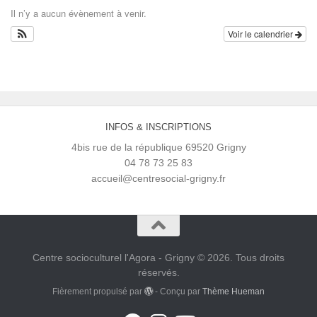
Il n’y a aucun évènement à venir.
Voir le calendrier
INFOS & INSCRIPTIONS
4bis rue de la république 69520 Grigny
04 78 73 25 83
accueil@centresocial-grigny.fr
Centre socioculturel l'Agora - Grigny © 2026. Tous droits
réservés.
Fièrement propulsé par
- Conçu par
Thème Hueman