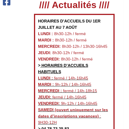
//// Actualités ////
HORAIRES D’ACCUEILS DU 1ER
JUILLET AU 7 AOÛT
LUNDI :
8h30-12h / fermé
MARDI :
8h30-12h / fermé
MERCREDI:
8h30-12h / 13h30-16h45
JEUDI:
8h30-12h / fermé
VENDREDI:
8h30-12h / fermé
>
HORAIRES D’ACCUEILS
HABITUELS
LUNDI :
fermé / 14h-16h45
MARDI :
9h-12h / 14h-16h45
MERCREDI :
fermé / 14h-18h15
JEUDI:
fermé / 14h-16h45
VENDREDI:
9h-12h / 14h-16h45
SAMEDI
(ouvert uniquement sur les
dates d’inscriptions vacances)
:
9H30-12H
>
04 78 73 25 83