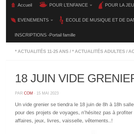
Accueil
POUR L’ENFANCE
POUR LA JE
EVENEMENTS
ECOLE DE MUSIQUE ET DE DA
INSCRIPTIONS -Portail famille
* ACTUALITÉS 11-25 ANS
/
* ACTUALITÉS ADULTES
/
AC
18 JUIN VIDE GRENIE
PAR
COM
·
15 MAI 2023
Un vide grenier se tiendra le 18 juin de 8h à 18h sal
pour des projets de voyages, n’hésitez pas à profiter d
affaires, jeux, livres, vaisselle, vêtements..!