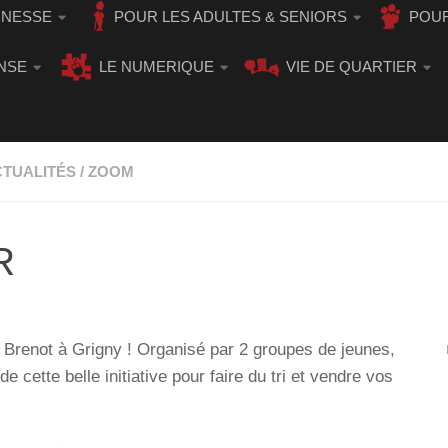
UNESSE
POUR LES ADULTES & SENIORS
POUR
NSE
LE NUMERIQUE
VIE DE QUARTIER
TUALITÉS
/
ZOOM
R
le Brenot à Grigny ! Organisé par 2 groupes de jeunes,
e cette belle initiative pour faire du tri et vendre vos