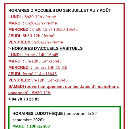
HORAIRES D’ACCUEILS DU 1ER JUILLET AU 7 AOÛT
LUNDI :
8h30-12h / fermé
MARDI :
8h30-12h / fermé
MERCREDI:
8h30-12h / 13h30-16h45
JEUDI:
8h30-12h / fermé
VENDREDI:
8h30-12h / fermé
>
HORAIRES D’ACCUEILS HABITUELS
LUNDI :
fermé / 14h-16h45
MARDI :
9h-12h / 14h-16h45
MERCREDI :
fermé / 14h-18h15
JEUDI:
fermé / 14h-16h45
VENDREDI:
9h-12h / 14h-16h45
SAMEDI
(ouvert uniquement sur les dates d’inscriptions
vacances)
: 9H30-12H
>
04 78 73 25 83
HORAIRES LUDOTHÈQUE
(réouverture le 22
septembre 2026):
MARDI :
10h-12h00