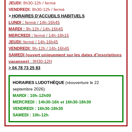
JEUDI:
8h30-12h / fermé
VENDREDI:
8h30-12h / fermé
>
HORAIRES D’ACCUEILS HABITUELS
LUNDI :
fermé / 14h-16h45
MARDI :
9h-12h / 14h-16h45
MERCREDI :
fermé / 14h-18h15
JEUDI:
fermé / 14h-16h45
VENDREDI:
9h-12h / 14h-16h45
SAMEDI
(ouvert uniquement sur les dates d’inscriptions
vacances)
: 9H30-12H
>
04 78 73 25 83
HORAIRES LUDOTHÈQUE
(réouverture le 22
septembre 2026):
MARDI :
10h-12h00
MERCREDI :
14h30-16h et 16h30-18h30
VENDREDI
: 16h30-18h30
SAMEDI : 10h-12h