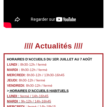
//// Actualités ////
HORAIRES D’ACCUEILS DU 1ER JUILLET AU 7 AOÛT
LUNDI :
8h30-12h / fermé
MARDI :
8h30-12h / fermé
MERCREDI:
8h30-12h / 13h30-16h45
JEUDI:
8h30-12h / fermé
VENDREDI:
8h30-12h / fermé
>
HORAIRES D’ACCUEILS HABITUELS
LUNDI :
fermé / 14h-16h45
MARDI :
9h-12h / 14h-16h45
MERCREDI :
fermé / 14h-18h15