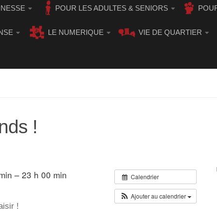
UNESSE
POUR LES ADULTES & SENIORS
POUR
NSE
LE NUMERIQUE
VIE DE QUARTIER
nds !
in – 23 h 00 min
Calendrier
Ajouter au calendrier
isir !