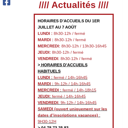
//// Actualités ////
HORAIRES D’ACCUEILS DU 1ER
JUILLET AU 7 AOÛT
LUNDI :
8h30-12h / fermé
MARDI :
8h30-12h / fermé
MERCREDI:
8h30-12h / 13h30-16h45
JEUDI:
8h30-12h / fermé
VENDREDI:
8h30-12h / fermé
>
HORAIRES D’ACCUEILS
HABITUELS
LUNDI :
fermé / 14h-16h45
MARDI :
9h-12h / 14h-16h45
MERCREDI :
fermé / 14h-18h15
JEUDI:
fermé / 14h-16h45
VENDREDI:
9h-12h / 14h-16h45
SAMEDI
(ouvert uniquement sur les
dates d’inscriptions vacances)
:
9H30-12H
>
04 78 73 25 83