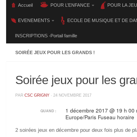
Accueil
POUR L’ENFANCE
POUR LA JE
EVENEMENTS
ECOLE DE MUSIQUE ET DE DA
INSCRIPTIONS -Portail famille
SOIRÉE JEUX POUR LES GRANDS !
Soirée jeux pour les gra
PAR
CSC GRIGNY
·
24 NOVEMBRE 2017
1 décembre 2017 @ 19 h 00 m
QUAND :
Europe/Paris Fuseau horaire
2 soirées jeux en décembre pour deux fois plus de pla