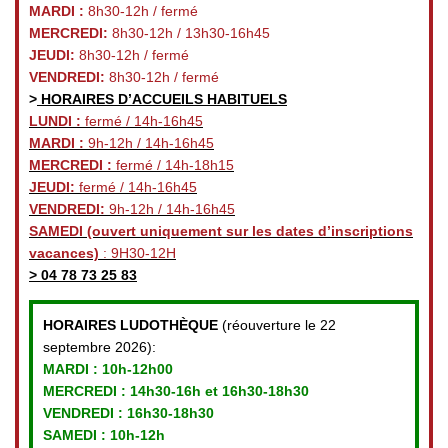
MARDI :
8h30-12h / fermé
MERCREDI:
8h30-12h / 13h30-16h45
JEUDI:
8h30-12h / fermé
VENDREDI:
8h30-12h / fermé
>
HORAIRES D’ACCUEILS HABITUELS
LUNDI :
fermé / 14h-16h45
MARDI :
9h-12h / 14h-16h45
MERCREDI :
fermé / 14h-18h15
JEUDI:
fermé / 14h-16h45
VENDREDI:
9h-12h / 14h-16h45
SAMEDI
(ouvert uniquement sur les dates d’inscriptions
vacances)
: 9H30-12H
>
04 78 73 25 83
HORAIRES LUDOTHÈQUE
(réouverture le 22
septembre 2026):
MARDI :
10h-12h00
MERCREDI :
14h30-16h et 16h30-18h30
VENDREDI
: 16h30-18h30
SAMEDI : 10h-12h