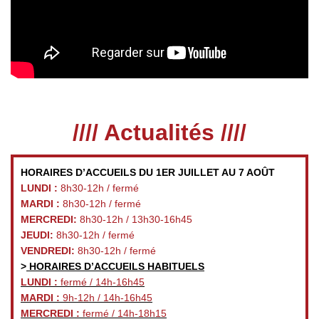
//// Actualités ////
HORAIRES D’ACCUEILS DU 1ER JUILLET AU 7 AOÛT
LUNDI :
8h30-12h / fermé
MARDI :
8h30-12h / fermé
MERCREDI:
8h30-12h / 13h30-16h45
JEUDI:
8h30-12h / fermé
VENDREDI:
8h30-12h / fermé
>
HORAIRES D’ACCUEILS HABITUELS
LUNDI :
fermé / 14h-16h45
MARDI :
9h-12h / 14h-16h45
MERCREDI :
fermé / 14h-18h15