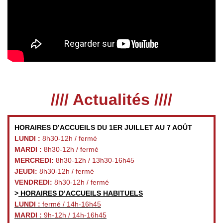
//// Actualités ////
HORAIRES D’ACCUEILS DU 1ER JUILLET AU 7 AOÛT
LUNDI :
8h30-12h / fermé
MARDI :
8h30-12h / fermé
MERCREDI:
8h30-12h / 13h30-16h45
JEUDI:
8h30-12h / fermé
VENDREDI:
8h30-12h / fermé
>
HORAIRES D’ACCUEILS HABITUELS
LUNDI :
fermé / 14h-16h45
MARDI :
9h-12h / 14h-16h45