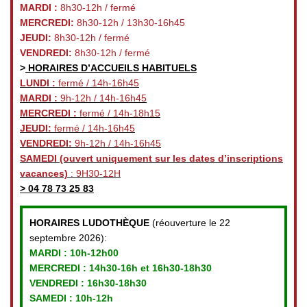
MARDI :
8h30-12h / fermé
MERCREDI:
8h30-12h / 13h30-16h45
JEUDI:
8h30-12h / fermé
VENDREDI:
8h30-12h / fermé
>
HORAIRES D’ACCUEILS HABITUELS
LUNDI :
fermé / 14h-16h45
MARDI :
9h-12h / 14h-16h45
MERCREDI :
fermé / 14h-18h15
JEUDI:
fermé / 14h-16h45
VENDREDI:
9h-12h / 14h-16h45
SAMEDI
(ouvert uniquement sur les dates d’inscriptions
vacances)
: 9H30-12H
>
04 78 73 25 83
HORAIRES LUDOTHÈQUE
(réouverture le 22
septembre 2026):
MARDI :
10h-12h00
MERCREDI :
14h30-16h et 16h30-18h30
VENDREDI
: 16h30-18h30
SAMEDI : 10h-12h