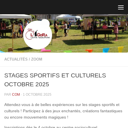
Skip to content
ACTUALITÉS
/
ZOOM
STAGES SPORTIFS ET CULTURELS
OCTOBRE 2025
PAR
COM
·
1 OCTOBRE 2025
Attendez-vous à de belles expériences sur les stages sportifs et
culturels ! Participez à des jeux enchantés, créations fantastiques
ou encore mouvements magiques !
Inscriptions dès le 4 octobre au centre socioculturel.