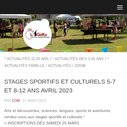
Skip to content
* ACTUALITÉS 11-25 ANS
/
* ACTUALITÉS DES 3-10 ANS
/
*
ACTUALITÉS FAMILLE
/
ACTUALITÉS
/
ZOOM
STAGES SPORTIFS ET CULTURELS 5-7
ET 8-12 ANS AVRIL 2023
PAR
COM
·
21 MARS 2023
Arts et découvertes, sciences, langues, sports et aventures,
rendez-vous aux stages sportifs et culturels !
> INSCRIPTIONS DÈS SAMEDI 25 MARS