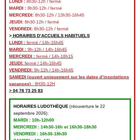
LUNDI :
8h30-12h / fermé
MARDI :
8h30-12h / fermé
MERCREDI:
8h30-12h / 13h30-16h45
JEUDI:
8h30-12h / fermé
VENDREDI:
8h30-12h / fermé
>
HORAIRES D’ACCUEILS HABITUELS
LUNDI :
fermé / 14h-16h45
MARDI :
9h-12h / 14h-16h45
MERCREDI :
fermé / 14h-18h15
JEUDI:
fermé / 14h-16h45
VENDREDI:
9h-12h / 14h-16h45
SAMEDI
(ouvert uniquement sur les dates d’inscriptions
vacances)
: 9H30-12H
>
04 78 73 25 83
HORAIRES LUDOTHÈQUE
(réouverture le 22
septembre 2026):
MARDI :
10h-12h00
MERCREDI :
14h30-16h et 16h30-18h30
VENDREDI
: 16h30-18h30