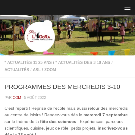
Skip to content
* ACTUALITÉS 11-25 ANS
/
* ACTUALITÉS DES 3-10 ANS
/
ACTUALITÉS
/
ASL
/
ZOOM
PROGRAMMES DES MERCREDIS 3-10
PAR
COM
·
5 AOÛT 2022
C’est reparti ! Reprise de l’école mais aussi retour des mercredis
au centre de loisirs ! Rendez-vous dès le
mercredi 7 septembre
sur le thème de la
fête des sciences
! Expériences, parcours
scientifiques, cuisine, jeux de rôle, petits projets,
inscrivez-vous
dès le 23 août !