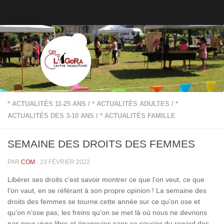
Skip to content
* ACTUALITÉS 11-25 ANS
/
* ACTUALITÉS ADULTES
/
*
ACTUALITÉS DES 3-10 ANS
/
* ACTUALITÉS FAMILLE
SEMAINE DES DROITS DES FEMMES
PAR
COM
·
23 FÉVRIER 2022
Libérer ses droits c’est savoir montrer ce que l’on veut, ce que
l’on vaut, en se référant à son propre opinion ! La semaine des
droits des femmes se tourne cette année sur ce qu’on ose et
qu’on n’ose pas, les freins qu’on se met là où nous ne devrions
pas pour vivre libre et épanouies sans se soucier du regard des