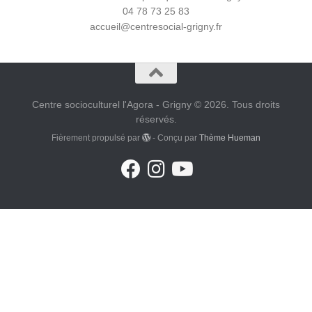
04 78 73 25 83
accueil@centresocial-grigny.fr
Centre socioculturel l'Agora - Grigny © 2026. Tous droits
réservés.
Fièrement propulsé par
- Conçu par
Thème Hueman