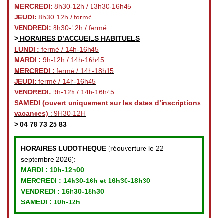
MERCREDI:
8h30-12h / 13h30-16h45
JEUDI:
8h30-12h / fermé
VENDREDI:
8h30-12h / fermé
>
HORAIRES D’ACCUEILS HABITUELS
LUNDI :
fermé / 14h-16h45
MARDI :
9h-12h / 14h-16h45
MERCREDI :
fermé / 14h-18h15
JEUDI:
fermé / 14h-16h45
VENDREDI:
9h-12h / 14h-16h45
SAMEDI
(ouvert uniquement sur les dates d’inscriptions
vacances)
: 9H30-12H
>
04 78 73 25 83
HORAIRES LUDOTHÈQUE
(réouverture le 22
septembre 2026):
MARDI :
10h-12h00
MERCREDI :
14h30-16h et 16h30-18h30
VENDREDI
: 16h30-18h30
SAMEDI : 10h-12h