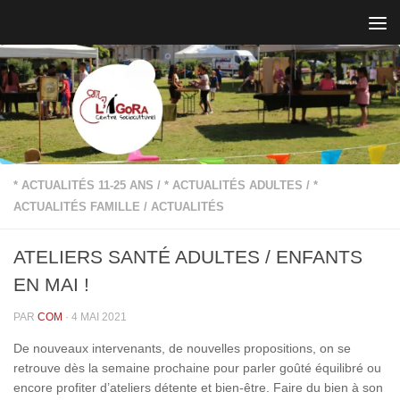
Skip to content
* ACTUALITÉS 11-25 ANS
/
* ACTUALITÉS ADULTES
/
*
ACTUALITÉS FAMILLE
/
ACTUALITÉS
ATELIERS SANTÉ ADULTES / ENFANTS
EN MAI !
PAR
COM
·
4 MAI 2021
De nouveaux intervenants, de nouvelles propositions, on se
retrouve dès la semaine prochaine pour parler goûté équilibré ou
encore profiter d’ateliers détente et bien-être. Faire du bien à son