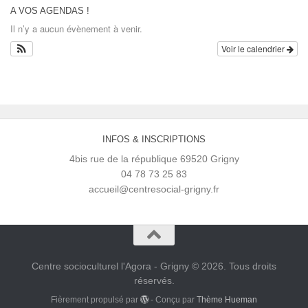
A VOS AGENDAS !
Il n’y a aucun évènement à venir.
Voir le calendrier
INFOS & INSCRIPTIONS
4bis rue de la république 69520 Grigny
04 78 73 25 83
accueil@centresocial-grigny.fr
Centre socioculturel l'Agora - Grigny © 2026. Tous droits
réservés.
Fièrement propulsé par
- Conçu par
Thème Hueman