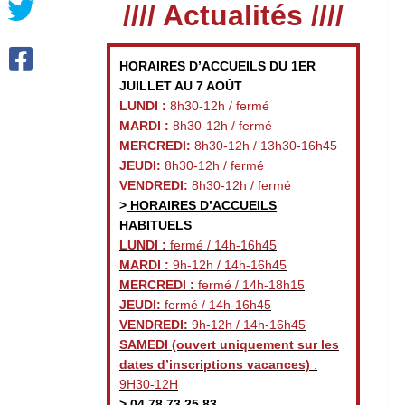
//// Actualités ////
HORAIRES D’ACCUEILS DU 1ER
JUILLET AU 7 AOÛT
LUNDI :
8h30-12h / fermé
MARDI :
8h30-12h / fermé
MERCREDI:
8h30-12h / 13h30-16h45
JEUDI:
8h30-12h / fermé
VENDREDI:
8h30-12h / fermé
>
HORAIRES D’ACCUEILS
HABITUELS
LUNDI :
fermé / 14h-16h45
MARDI :
9h-12h / 14h-16h45
MERCREDI :
fermé / 14h-18h15
JEUDI:
fermé / 14h-16h45
VENDREDI:
9h-12h / 14h-16h45
SAMEDI
(ouvert uniquement sur les
dates d’inscriptions vacances)
:
9H30-12H
>
04 78 73 25 83