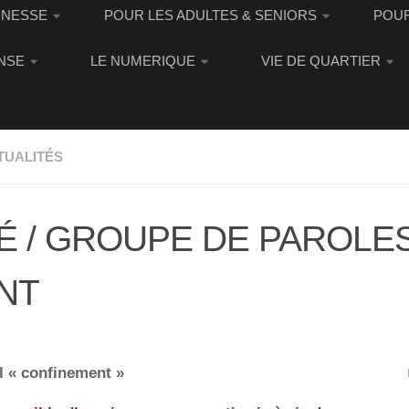
UNESSE
POUR LES ADULTES & SENIORS
POUR
NSE
LE NUMERIQUE
VIE DE QUARTIER
TUALITÉS
É / GROUPE DE PAROLE
NT
 « confinement »