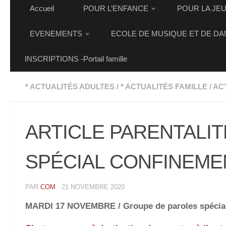
Accueil
POUR L’ENFANCE
POUR LA JE
EVENEMENTS
ECOLE DE MUSIQUE ET DE DA
INSCRIPTIONS -Portail famille
* ACTUALITÉS ADULTES
/
* ACTUALITÉS FAMILLE
/
AC
ARTICLE PARENTALIT
SPÉCIAL CONFINEME
PAR
COM
·
21 NOVEMBRE 2020
MARDI 17 NOVEMBRE / Groupe de paroles spécial