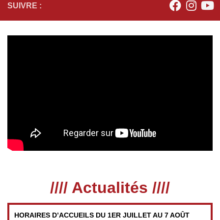
SUIVRE :
//// Actualités ////
HORAIRES D’ACCUEILS DU 1ER JUILLET AU 7 AOÛT