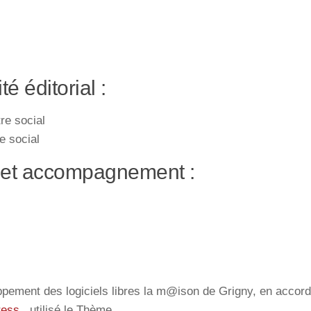
é éditorial :
re social
re social
on et accompagnement :
ppement des logiciels libres la m@ison de Grigny, en accor
ess
,, utilisé le Thème