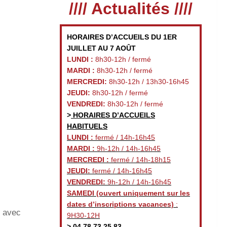
//// Actualités ////
HORAIRES D’ACCUEILS DU 1ER
JUILLET AU 7 AOÛT
LUNDI :
8h30-12h / fermé
MARDI :
8h30-12h / fermé
MERCREDI:
8h30-12h / 13h30-16h45
JEUDI:
8h30-12h / fermé
VENDREDI:
8h30-12h / fermé
>
HORAIRES D’ACCUEILS
HABITUELS
LUNDI :
fermé / 14h-16h45
MARDI :
9h-12h / 14h-16h45
MERCREDI :
fermé / 14h-18h15
JEUDI:
fermé / 14h-16h45
VENDREDI:
9h-12h / 14h-16h45
SAMEDI
(ouvert uniquement sur les
dates d’inscriptions vacances)
:
d avec
9H30-12H
>
04 78 73 25 83