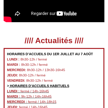
//// Actualités ////
HORAIRES D’ACCUEILS DU 1ER JUILLET AU 7 AOÛT
LUNDI :
8h30-12h / fermé
MARDI :
8h30-12h / fermé
MERCREDI:
8h30-12h / 13h30-16h45
JEUDI:
8h30-12h / fermé
VENDREDI:
8h30-12h / fermé
>
HORAIRES D’ACCUEILS HABITUELS
LUNDI :
fermé / 14h-16h45
MARDI :
9h-12h / 14h-16h45
MERCREDI :
fermé / 14h-18h15
JEUDI:
fermé / 14h-16h45