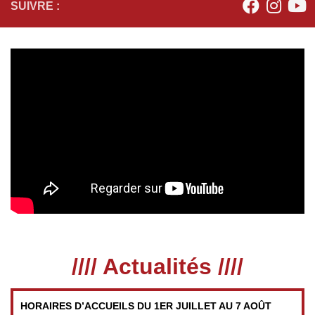
SUIVRE :
//// Actualités ////
HORAIRES D’ACCUEILS DU 1ER JUILLET AU 7 AOÛT