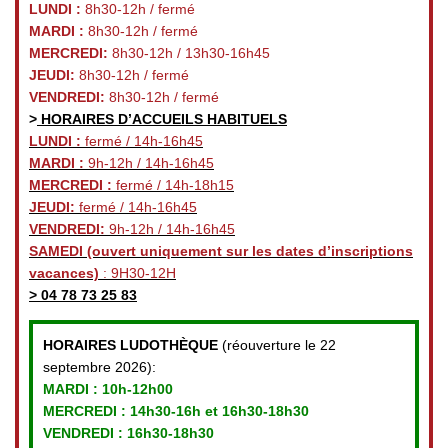
LUNDI :
8h30-12h / fermé
MARDI :
8h30-12h / fermé
MERCREDI:
8h30-12h / 13h30-16h45
JEUDI:
8h30-12h / fermé
VENDREDI:
8h30-12h / fermé
>
HORAIRES D’ACCUEILS HABITUELS
LUNDI :
fermé / 14h-16h45
MARDI :
9h-12h / 14h-16h45
MERCREDI :
fermé / 14h-18h15
JEUDI:
fermé / 14h-16h45
VENDREDI:
9h-12h / 14h-16h45
SAMEDI
(ouvert uniquement sur les dates d’inscriptions
vacances)
: 9H30-12H
>
04 78 73 25 83
HORAIRES LUDOTHÈQUE
(réouverture le 22
septembre 2026):
MARDI :
10h-12h00
MERCREDI :
14h30-16h et 16h30-18h30
VENDREDI
: 16h30-18h30