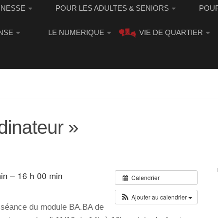
UNESSE
POUR LES ADULTES & SENIORS
POUR
NSE
LE NUMERIQUE
VIE DE QUARTIER
dinateur »
in – 16 h 00 min
Calendrier
Ajouter au calendrier
 séance du module BA.BA de