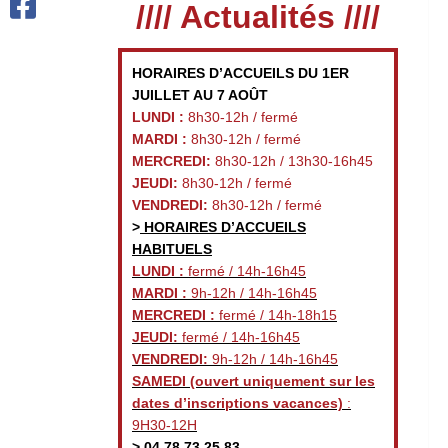
//// Actualités ////
HORAIRES D’ACCUEILS DU 1ER
JUILLET AU 7 AOÛT
LUNDI :
8h30-12h / fermé
MARDI :
8h30-12h / fermé
MERCREDI:
8h30-12h / 13h30-16h45
JEUDI:
8h30-12h / fermé
VENDREDI:
8h30-12h / fermé
>
HORAIRES D’ACCUEILS
HABITUELS
LUNDI :
fermé / 14h-16h45
MARDI :
9h-12h / 14h-16h45
MERCREDI :
fermé / 14h-18h15
JEUDI:
fermé / 14h-16h45
VENDREDI:
9h-12h / 14h-16h45
SAMEDI
(ouvert uniquement sur les
dates d’inscriptions vacances)
:
9H30-12H
>
04 78 73 25 83