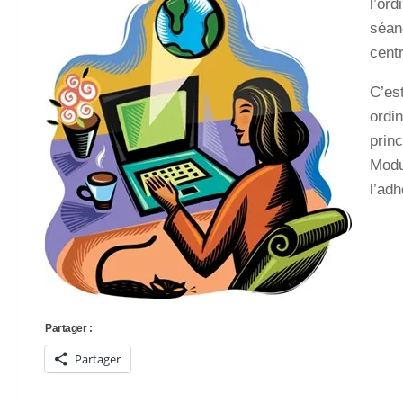
l’ord
séan
centr
C’es
ordi
princ
Modul
l’adh
Partager :
Partager