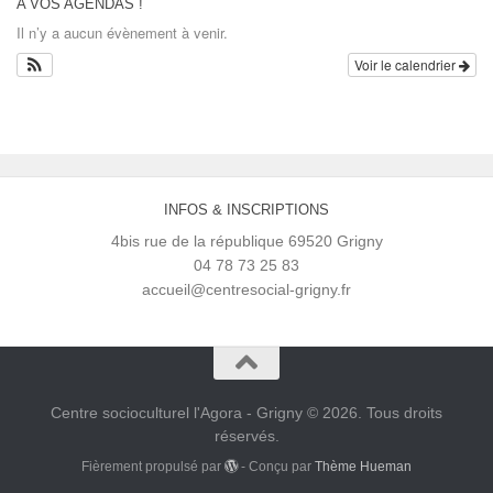
A VOS AGENDAS !
Il n’y a aucun évènement à venir.
Voir le calendrier
INFOS & INSCRIPTIONS
4bis rue de la république 69520 Grigny
04 78 73 25 83
accueil@centresocial-grigny.fr
Centre socioculturel l'Agora - Grigny © 2026. Tous droits
réservés.
Fièrement propulsé par
- Conçu par
Thème Hueman