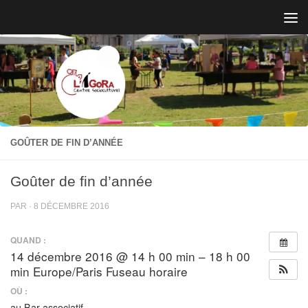
Skip to content
GOÛTER DE FIN D’ANNÉE
Goûter de fin d’année
PAR
·
8 DÉCEMBRE 2016
QUAND :
14 décembre 2016 @ 14 h 00 min – 18 h 00
min
Europe/Paris Fuseau horaire
OÙ :
au Bar associatif