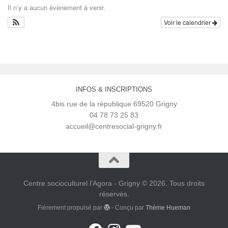
Il n’y a aucun évènement à venir.
Voir le calendrier
INFOS & INSCRIPTIONS
4bis rue de la république 69520 Grigny
04 78 73 25 83
accueil@centresocial-grigny.fr
Centre socioculturel l'Agora - Grigny © 2026. Tous droits
réservés.
Fièrement propulsé par
- Conçu par
Thème Hueman