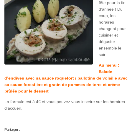
fête pour la fin
d’année ! Du
coup, les
horaires
changent pour
cuisiner et
déguster
ensemble le
soir.
Au menu :
Salade
d’endives avec sa sauce roquefort / ballotine de volaille avec
sa sauce forestière et gratin de pommes de terre et crème
brûlée pour le dessert
La formule est à 4€ et vous pouvez vous inscrire sur les horaires
d’accueil.
Partager :