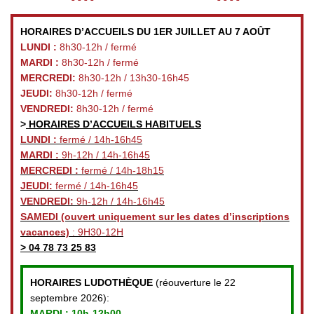
HORAIRES D’ACCUEILS DU 1ER JUILLET AU 7 AOÛT
LUNDI :
8h30-12h / fermé
MARDI :
8h30-12h / fermé
MERCREDI:
8h30-12h / 13h30-16h45
JEUDI:
8h30-12h / fermé
VENDREDI:
8h30-12h / fermé
>
HORAIRES D’ACCUEILS HABITUELS
LUNDI :
fermé / 14h-16h45
MARDI :
9h-12h / 14h-16h45
MERCREDI :
fermé / 14h-18h15
JEUDI:
fermé / 14h-16h45
VENDREDI:
9h-12h / 14h-16h45
SAMEDI
(ouvert uniquement sur les dates d’inscriptions
vacances)
: 9H30-12H
>
04 78 73 25 83
HORAIRES LUDOTHÈQUE
(réouverture le 22
septembre 2026):
MARDI :
10h-12h00